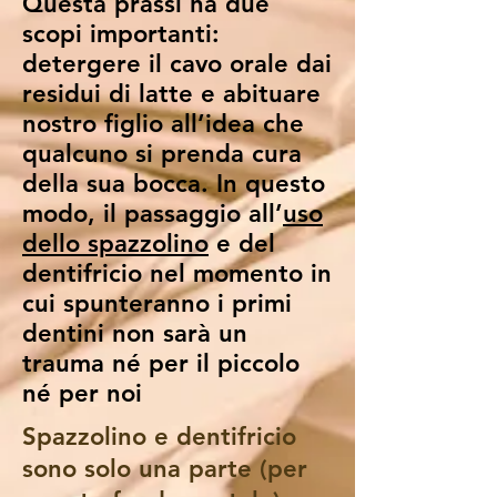
Questa prassi ha due
scopi importanti:
detergere il cavo orale dai
residui di latte e abituare
nostro figlio all’idea che
qualcuno si prenda cura
della sua bocca. In questo
modo, il passaggio all’
uso
dello spazzolino
e del
dentifricio nel momento in
cui spunteranno i primi
dentini non sarà un
trauma né per il piccolo
né per noi
Spazzolino e dentifricio
sono solo una parte (per