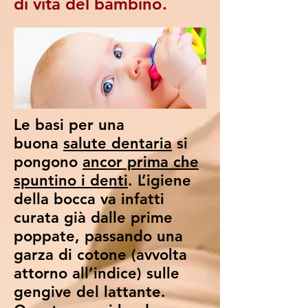
di vita del bambino.
Le basi per una
buona
salute dentaria
si
pongono
ancor prima che
spuntino i denti
. L’igiene
della bocca va infatti
curata già dalle prime
poppate, passando una
garza di cotone (avvolta
attorno all’indice) sulle
gengive del lattante.