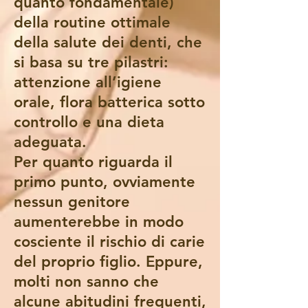
quanto fondamentale)
della routine ottimale
della salute dei denti, che
si basa su tre pilastri:
attenzione all’igiene
orale, flora batterica sotto
controllo e una dieta
adeguata.
Per quanto riguarda il
primo punto, ovviamente
nessun genitore
aumenterebbe in modo
cosciente il rischio di carie
del proprio figlio. Eppure,
molti non sanno che
alcune abitudini frequenti,